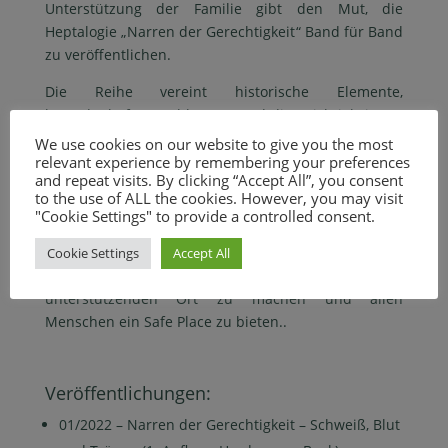
Unterstützung der Familie gibt den Mut
, die
Heptalogie
„Narren der Gerechtigkeit
“ Band für Band
zu veröffentlichen
.
Die Reihe vereint historische Elemente
,
legendenhafte Erzählungen und die Leichtigkeit von
New Adult
. Jede Geschichte beleuchtet die
We use cookies on our website to give you the most
Perspektive eines anderen Charakters
. Harley
relevant experience by remembering your preferences
and repeat visits. By clicking “Accept All”, you consent
versteht das Schreiben als Möglichkeit
,
to the use of ALL the cookies. However, you may visit
unterschiedliche Wahrnehmungen und
"Cookie Settings" to provide a controlled consent.
Herausforderungen des Lebens zu beleuchten
.
Neben dem Schreiben setzt sich Harley dafür ein
,
Cookie Settings
Accept All
Social Media zu einem sicheren und
unterstützenden Ort zu machen und allen
Menschen ein Safe Place zu bieten
.
.
Veröffentlichungen:
01/2022 – Narren der Gerechtigkeit – Schweiß, Blut